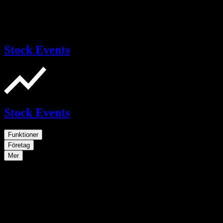
Stock Events
Stock Events
Funktioner
Företag
Mer