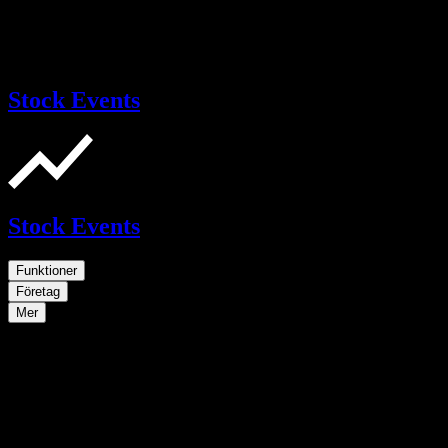
Stock Events
Stock Events
Funktioner
Företag
Mer