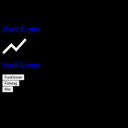
Stock Events
Stock Events
Funktioner
Företag
Mer