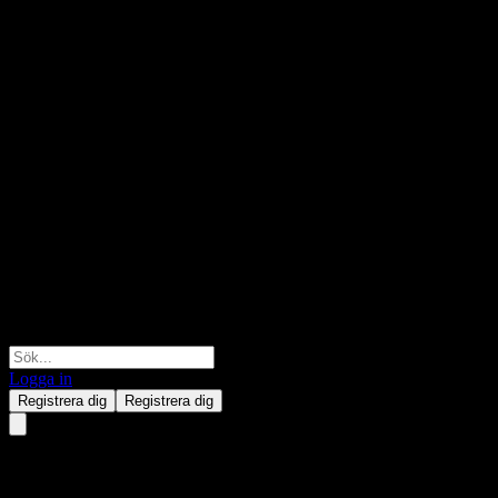
Logga in
Registrera dig
Registrera dig
Granite Point Mortgage Trust