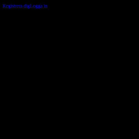
bevakningslistor och följa din portfölj eller utdelningar.
Registrera dig
Logga in