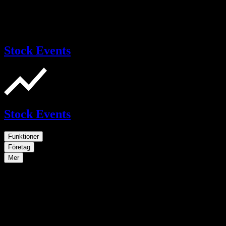
Stock Events
Stock Events
Funktioner
Företag
Mer