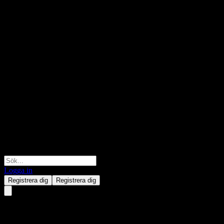
Logga in
Registrera dig
Registrera dig
Shanghai Biren Technology.