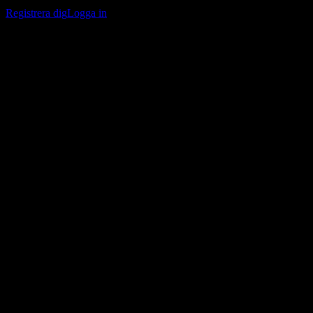
bevakningslistor och följa din portfölj eller utdelningar.
Registrera dig
Logga in