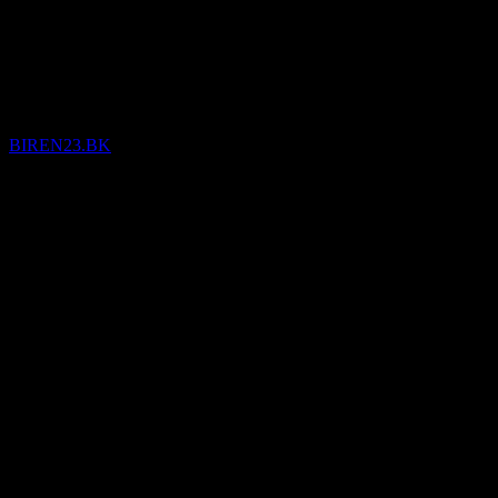
(BIREN23.BK) Q1 2026
Finansiella resultat
BIREN23.BK
30
Mar
Bekräftat
Q1 2026
−36,54
−24,77
−12,99
−1,22
Detaljer
Förväntad EPS