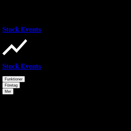
Stock Events
Stock Events
Funktioner
Företag
Mer