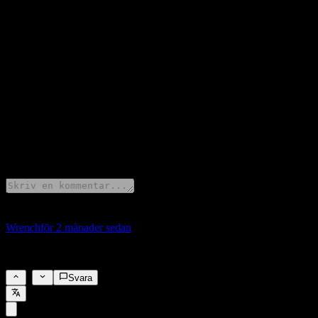
2.25
Föregående
2.25
Förändring
+0%
Beskrivning
Kanada har släppt Räntebesked för 2026.
7 Comments
Wrench
för 2 månader sedan
Kommer hålla platt. Tills massivt dåliga jobbsiffror börjar dyka upp.
3
Svara