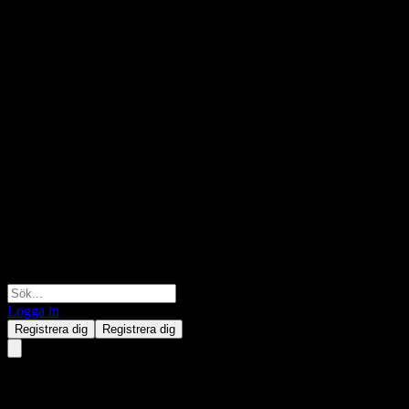
Logga in
Registrera dig
Registrera dig
Kanada Räntebesked 2026