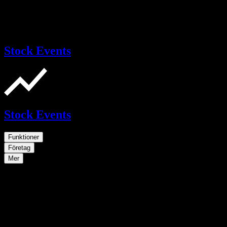
Stock Events
Stock Events
Funktioner
Företag
Mer