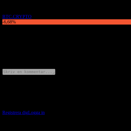
BTC.CRYPTO
-6,68%
Beskrivning
Bitcoin (BTC.CRYPTO) är ned -6,68% till $66 574,00 idag.
0 Comments
Dela dina tankar
Ladda ner Stock Events-appen
Registrera dig för ett Stock Events-konto för att skapa egna bevakningsl
Registrera dig
Logga in