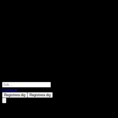
Logga in
Registrera dig
Registrera dig
Bitcoin (BTC.CRYPTO) juni 02