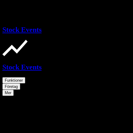
Stock Events
Stock Events
Funktioner
Företag
Mer