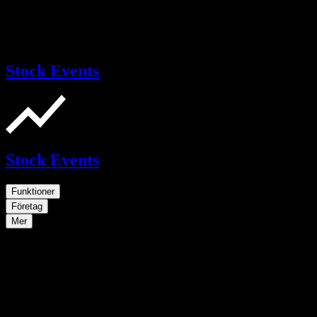
Stock Events
Stock Events
Funktioner
Företag
Mer