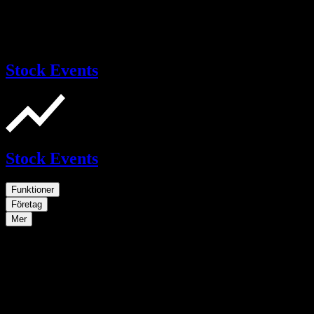
Stock Events
Stock Events
Funktioner
Företag
Mer