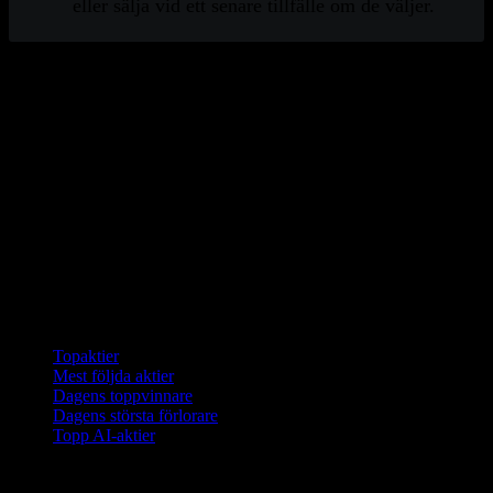
eller sälja vid ett senare tillfälle om de väljer.
Denna information är endast för utbildningsändamål och
inte en rekommendation att köpa, hålla eller sälja en
investering eller finansiell produkt, eller vidta någon
åtgärd. Denna information är varken individualiserad eller
en forskningsrapport, och får inte tjäna som grund för
något investeringsbeslut. Alla investeringar innebär risk,
inklusive möjlig förlust av kapital. Informationen kommer
från källor som anses tillförlitliga på publiceringsdatumet,
men Stock Events garanterar inte dess noggrannhet.
Samlingar
Topaktier
Mest följda aktier
Dagens toppvinnare
Dagens största förlorare
Topp AI-aktier
Funktioner