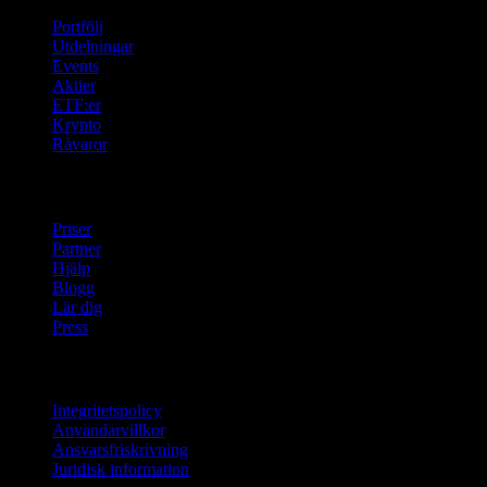
Portfölj
Utdelningar
Events
Aktier
ETF:er
Krypto
Råvaror
company
Priser
Partner
Hjälp
Blogg
Lär dig
Press
Juridisk information
Integritetspolicy
Användarvillkor
Ansvarsfriskrivning
Juridisk information