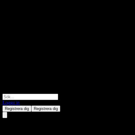
Logga in
Registrera dig
Registrera dig
Vad är en Mäklare?