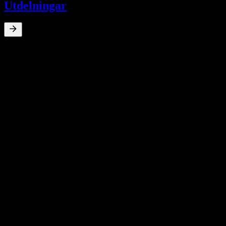
Utdelningar
0
%
Direktavkastning
Jun 22
HK$0,06
Jun 21
HK$0,08
Jun 20
HK$0,04
Oct 19
HK$0,06
Jun 19
HK$0,05
10Å Tillväxt
N/A
5Å tillväxt
N/A
3Å Tillväxt
N/A
1Å Tillväxt
N/A