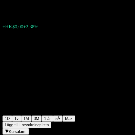
HK$0,172000
3
+HK$0,00
+2,38%
Thursday 06:33
1D
1v
1M
3M
1 år
5Å
Max
Lägg till i bevakningslista
Kursalarm