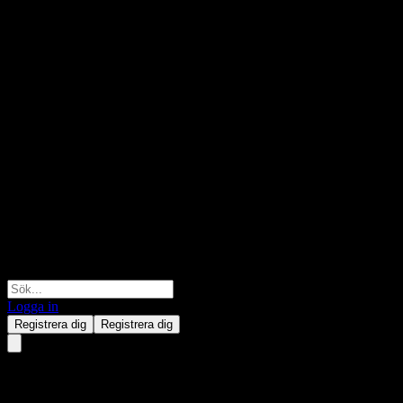
Logga in
Registrera dig
Registrera dig
CNQC International Limited