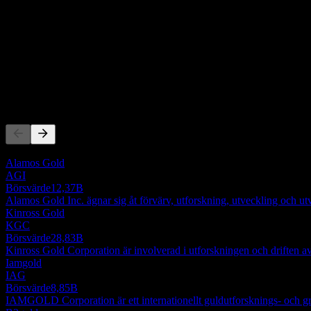
0
Intäkter
-764 790,98
Nettovinst
Konkurrenter
Denna lista är en analys baserad på senaste marknadshändelser. Det 
Alamos Gold
AGI
Börsvärde
12,37B
Alamos Gold Inc. ägnar sig åt förvärv, utforskning, utveckling och 
Kinross Gold
KGC
Börsvärde
28,83B
Kinross Gold Corporation är involverad i utforskningen och driften 
Iamgold
IAG
Börsvärde
8,85B
IAMGOLD Corporation är ett internationellt guldutforsknings- och 