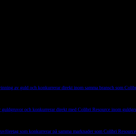
är ingen investeringsrekommendation.
utvinning av guld och konkurrerar direkt inom samma bransch som Colib
av guldgruvor och konkurrerar direkt med Colibri Resource inom guldgr
gruvföretag som konkurrerar på samma marknader som Colibri Resource