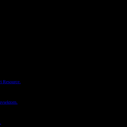
ri Resource.
uvsektorn.
.