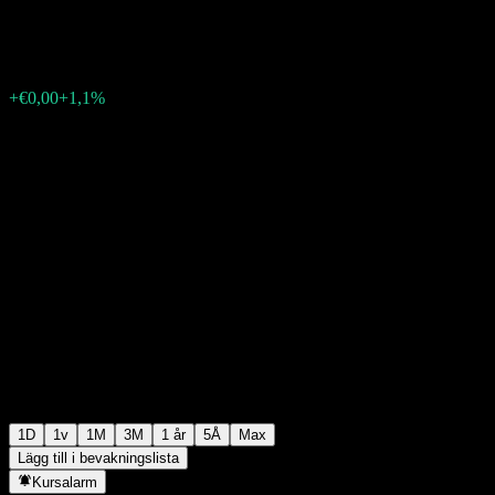
€0,046000
0
+€0,00
+1,1%
Thursday 06:02
1D
1v
1M
3M
1 år
5Å
Max
Lägg till i bevakningslista
Kursalarm