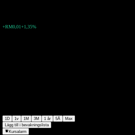
RM0,7500
2
+RM0,01
+1,35%
Tuesday 02:54
1D
1v
1M
3M
1 år
5Å
Max
Lägg till i bevakningslista
Kursalarm