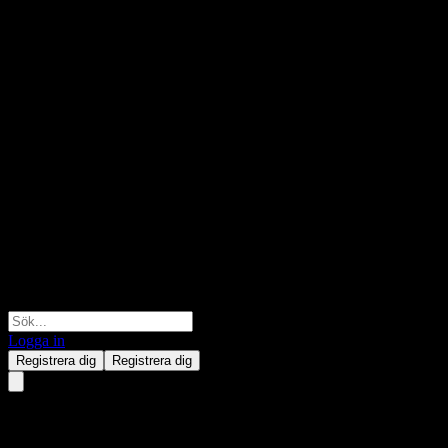
Logga in
Registrera dig
Registrera dig
Paragon Globe Berhad