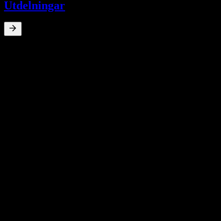
Utdelningar
0
%
Direktavkastning
Jul 15
RM0,03
May 15
RM0,12
10Å Tillväxt
N/A
5Å tillväxt
N/A
3Å Tillväxt
N/A
1Å Tillväxt
N/A
Finansiella uppgifter
34,49%
Vinstmarginal
Lönsam
2019