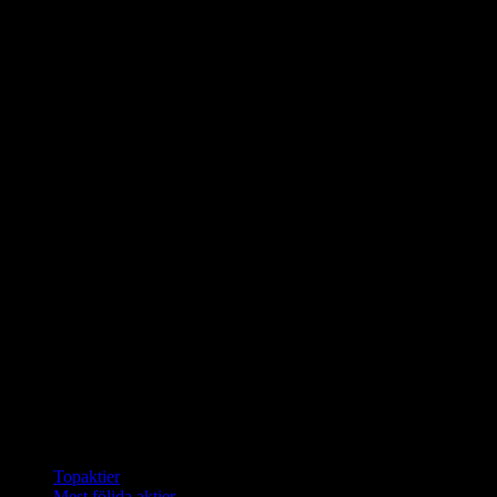
Samlingar
Topaktier
Mest följda aktier