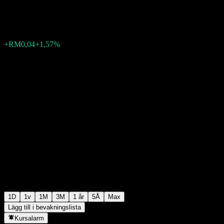
RM2,58
2
+RM0,04
+1,57%
Thursday 08:50
1D
1v
1M
3M
1 år
5Å
Max
Lägg till i bevakningslista
Kursalarm