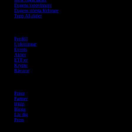
Dagens toppvinnare
Dagens största förlorare
Topp AI-aktier
Funktioner
Portfölj
Utdelningar
Events
Aktier
ETF:er
Krypto
Råvaror
company
Priser
Partner
Hjälp
Blogg
Lär dig
Press
Juridisk information