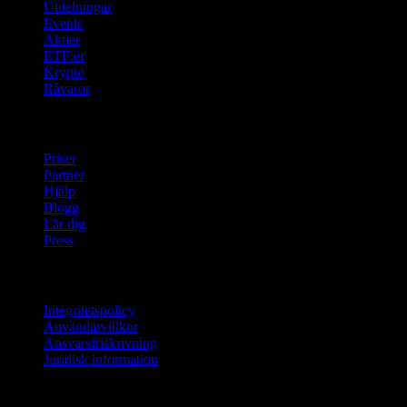
Utdelningar
Events
Aktier
ETF:er
Krypto
Råvaror
company
Priser
Partner
Hjälp
Blogg
Lär dig
Press
Juridisk information
Integritetspolicy
Användarvillkor
Ansvarsfriskrivning
Juridisk information
För företag