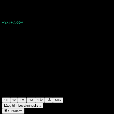
¥1 408
3
+¥32
+2,33%
Friday 06:30
1D
1v
1M
3M
1 år
5Å
Max
Lägg till i bevakningslista
Kursalarm