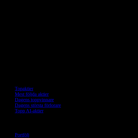
Samlingar
Topaktier
Mest följda aktier
Dagens toppvinnare
Dagens största förlorare
Topp AI-aktier
Funktioner
Portfölj