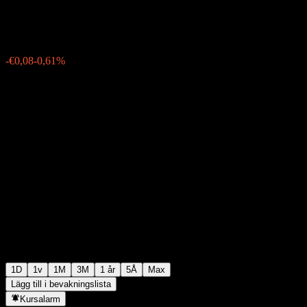
€13,10
29
-€0,08
-0,61%
14:38 Idag
1D
1v
1M
3M
1 år
5Å
Max
Lägg till i bevakningslista
Kursalarm