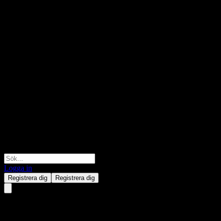
Logga in
Registrera dig
Registrera dig
Banco Bilbao Vizcaya