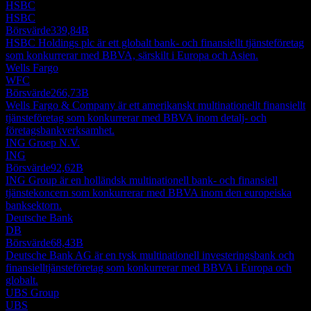
HSBC
HSBC
Börsvärde
339,84B
HSBC Holdings plc är ett globalt bank- och finansiellt tjänsteföretag
som konkurrerar med BBVA, särskilt i Europa och Asien.
Wells Fargo
WFC
Börsvärde
266,73B
Wells Fargo & Company är ett amerikanskt multinationellt finansiellt
tjänsteföretag som konkurrerar med BBVA inom detalj- och
företagsbankverksamhet.
ING Groep N.V.
ING
Börsvärde
92,62B
ING Group är en holländsk multinationell bank- och finansiell
tjänstekoncern som konkurrerar med BBVA inom den europeiska
banksektorn.
Deutsche Bank
DB
Börsvärde
68,43B
Deutsche Bank AG är en tysk multinationell investeringsbank och
finansielltjänsteföretag som konkurrerar med BBVA i Europa och
globalt.
UBS Group
UBS