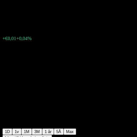
Argentaria.
€24,60
5041
+€0,01
+0,04%
Friday 15:35
1D
1v
1M
3M
1 år
5Å
Max