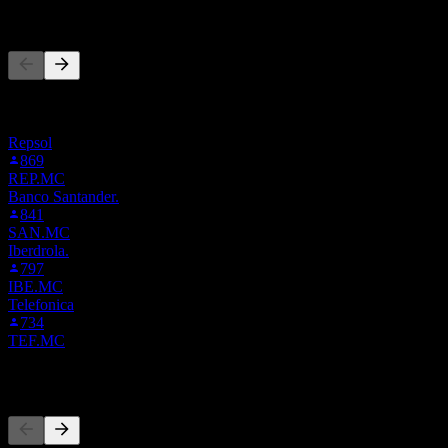
Andra följer också
Denna lista baseras på bevakningslistor från Stock Events-
användare som följer BBVA.MC. Det är ingen
investeringsrekommendation.
Repsol
869
REP.MC
Banco Santander.
841
SAN.MC
Iberdrola.
797
IBE.MC
Telefonica
734
TEF.MC
Konkurrenter