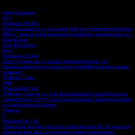
Denna lista är en analys baserad på senaste marknadshändelser. Det
är ingen investeringsrekommendation.
Banco Santander.
SAN
Börsvärde
198,59B
Banco Santander är en stor spansk bank som konkurrerar direkt med
BBVA i Spanien och Latinamerika och erbjuder liknande bank- och
finanstjänster.
Bank Of America
BAC
Börsvärde
423,45B
Bank of America är en ledande internationell bank- och
finanstjänstekoncern som konkurrerar med BBVA på olika globala
marknader.
JPMorgan Chase
JPM
Börsvärde
901,58B
JPMorgan Chase & Co. är ett globalt finansiellt tjänsteföretag som
konkurrerar med BBVA inom investeringsbank, tillgångsförvaltning
och andra finansiella tjänster.
Citigroup
C
Börsvärde
240,13B
Citigroup är en global bank som konkurrerar med BBVA genom att
erbjuda ett brett utbud av finansiella tjänster i många länder.