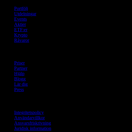
Portfölj
Utdelningar
Events
Aktier
ETF:er
Krypto
Råvaror
company
Priser
Partner
Hjälp
Blogg
Lär dig
Press
Juridisk information
Integritetspolicy
Användarvillkor
Ansvarsfriskrivning
Juridisk information