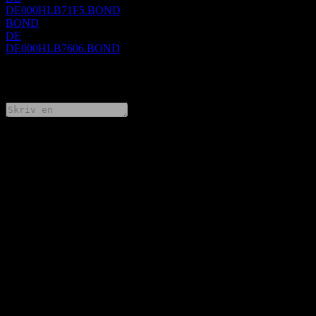
DE000HLB71F5.BOND
BOND
DE
DE000HLB7606.BOND
0 Comments
Dela dina tankar
FAQ
Vad är Landesbank Hessen-Thüringen Girozentrale 15% 22/28s
aktiekurs idag?
▼
Vad är Landesbank Hessen-Thüringen Girozentrale 15% 22/28s
aktiesymbol?
▼
Stiger Landesbank Hessen-Thüringen Girozentrale 15% 22/28s
aktiekurs?
▼
Betalar Landesbank Hessen-Thüringen Girozentrale 15% 22/28
utdelningar?
▼