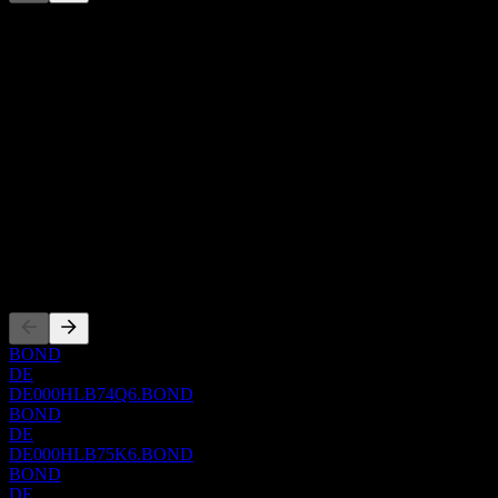
Denna lista är en analys baserad på senaste marknadshändelser. Det
är ingen investeringsrekommendation.
Om
Show more...
VD
ISIN
DE000HLB74Q6
WKN
HLB74Q
Noteringar
BOND
DE
DE000HLB74Q6.BOND
BOND
DE
DE000HLB75K6.BOND
BOND
DE