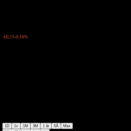
Girozentrale 15% 22/28
€96,60
0
-€0,15
-0,16%
15:00 Idag
1D
1v
1M
3M
1 år
5Å
Max