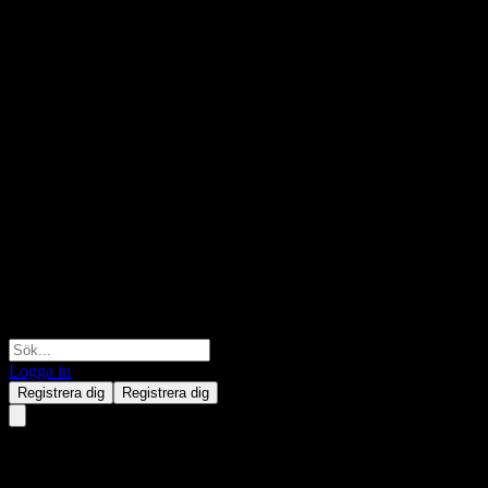
Logga in
Registrera dig
Registrera dig
Landesbank Hessen-Thüringen