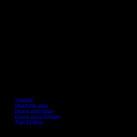
Samlingar
Topaktier
Mest följda aktier
Dagens toppvinnare
Dagens största förlorare
Topp AI-aktier
Funktioner