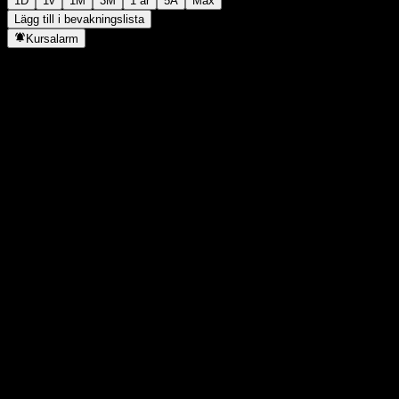
1D
1v
1M
3M
1 år
5Å
Max
Lägg till i bevakningslista
Kursalarm
Statistik
Dagens högsta
57,66
Dagens lägsta
57,44
52V Högsta
59,9
52V Lägsta
55,1
Volym
3 614 025
Snittvolym
5 198 561
Börsvärde
0
P/E-tal
-
Direktavkastning
7,21%