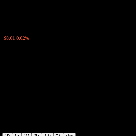
Income
$57,58
48452
-$0,01
-0,02%
Friday 20:00
+$0,00
+0%
Friday 23:59
Efter stängning