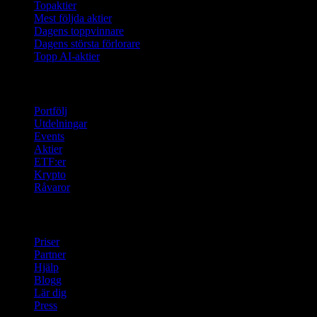
Topaktier
Mest följda aktier
Dagens toppvinnare
Dagens största förlorare
Topp AI-aktier
Funktioner
Portfölj
Utdelningar
Events
Aktier
ETF:er
Krypto
Råvaror
company
Priser
Partner
Hjälp
Blogg
Lär dig
Press