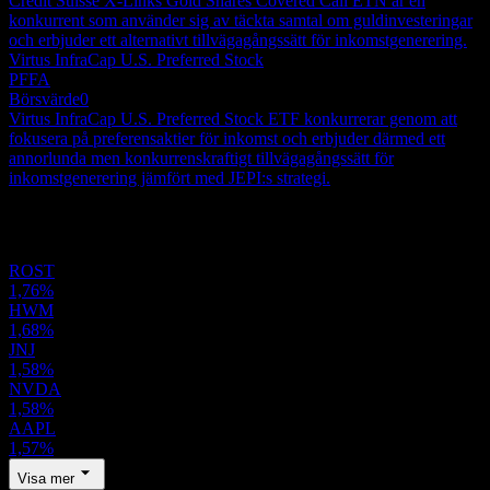
Credit Suisse X-Links Gold Shares Covered Call ETN är en
konkurrent som använder sig av täckta samtal om guldinvesteringar
och erbjuder ett alternativt tillvägagångssätt för inkomstgenerering.
Virtus InfraCap U.S. Preferred Stock
PFFA
Börsvärde
0
Virtus InfraCap U.S. Preferred Stock ETF konkurrerar genom att
fokusera på preferensaktier för inkomst och erbjuder därmed ett
annorlunda men konkurrenskraftigt tillvägagångssätt för
inkomstgenerering jämfört med JEPI:s strategi.
Portfölj
ROST
1,76%
HWM
1,68%
JNJ
1,58%
NVDA
1,58%
AAPL
1,57%
Visa mer