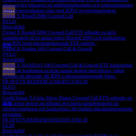
eftersom den fokuserar på utdelningsinkomster och optionsstrategier,
vilket överensstämmer nära med JEPI:s investeringsstrategi.
Global X Russell 2000 Covered Call
Utdelningsbetalning
RYLD
17
Börsvärde
0
DEC
Global X Russell 2000 Covered Call ETF erbjuder en täckt
JPMorgan Equity Premium Income
samtalstrategi på en annan index (Russell 2000) och konkurrerar
Uppskattad
med JEPI inom inkomstfokuserade ETF-sektorn.
JEPI
Global X Nasdaq 100 Covered Call & Growth
QYLG
Börsvärde
0
Global X NASDAQ 100 Covered Call & Growth ETF konkurrerar
genom att kombinera en täckt samtal strategi med tillväxt, vilket
erbjuder ett alternativ till JEPI: s inkomstgenererande fokus.
Ex-utdelning
FR SP ETN REDEEM 21/04/2033 USD 20
2
SLVO
FEB
27
Börsvärde
0
JPMorgan Equity Premium Income
Credit Suisse X-Links Silver Shares Covered Call ETN erbjuder ett
Uppskattad
JEPI
unikt grepp genom att tillämpa den täckta samtalsstrategin på
silverinvesteringar och konkurrera i det bredare inkomstgenererande
utrymmet.
FR SP ETN REDEEM 02/02/2033 USD 20
GLDI
Börsvärde
0