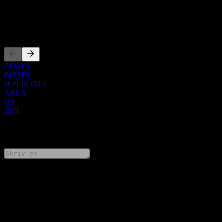
ISIN
US46641Q3323
Noteringar
BOATS
BOATS
JEPI.BOATS
ARCX
US
JEPI
0 Comments
Dela dina tankar
FAQ