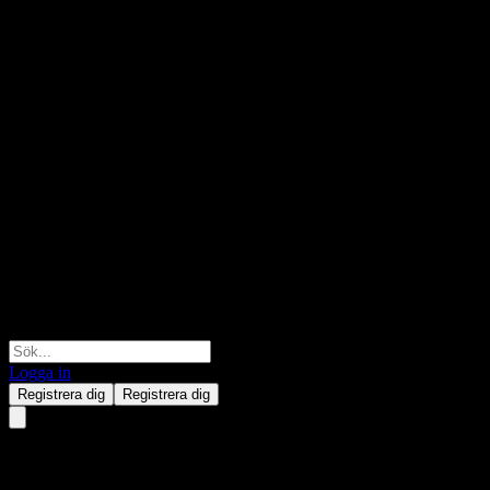
Logga in
Registrera dig
Registrera dig
JPMorgan Equity Premium