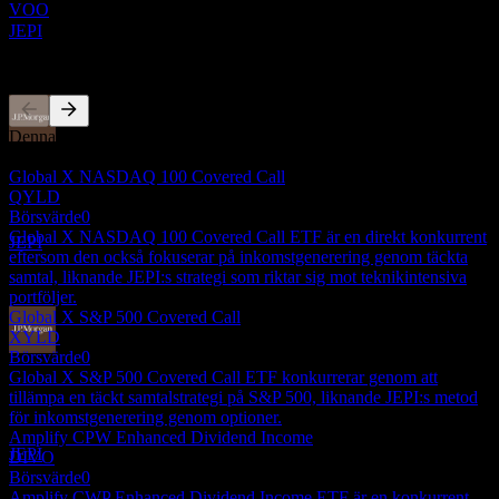
VOO
Uppskattad
JEPI
Konkurrenter
Denna lista är en analys baserad på senaste marknadshändelser. Det
Utdelningsbetalning
är ingen investeringsrekommendation.
3
Global X NASDAQ 100 Covered Call
DEC
QYLD
JPMorgan Equity Premium Income
Börsvärde
0
Uppskattad
Global X NASDAQ 100 Covered Call ETF är en direkt konkurrent
JEPI
eftersom den också fokuserar på inkomstgenerering genom täckta
samtal, liknande JEPI:s strategi som riktar sig mot teknikintensiva
portföljer.
Global X S&P 500 Covered Call
XYLD
Börsvärde
0
Ex-utdelning
Global X S&P 500 Covered Call ETF konkurrerar genom att
15
tillämpa en täckt samtalstrategi på S&P 500, liknande JEPI:s metod
DEC
för inkomstgenerering genom optioner.
JPMorgan Equity Premium Income
Amplify CPW Enhanced Dividend Income
Uppskattad
JEPI
DIVO
Börsvärde
0
Amplify CWP Enhanced Dividend Income ETF är en konkurrent