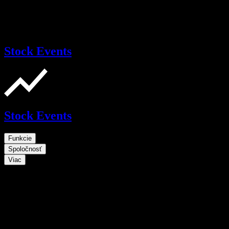
Stock Events
Stock Events
Funkcie
Spoločnosť
Viac