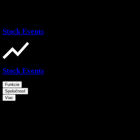
Stock Events
Stock Events
Funkcie
Spoločnosť
Viac