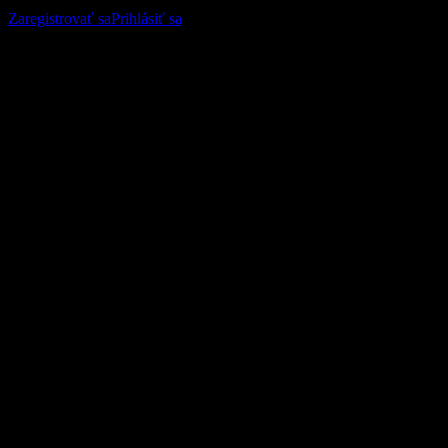
sledujte svoje portfólio alebo dividendy.
Zaregistrovať sa
Prihlásiť sa