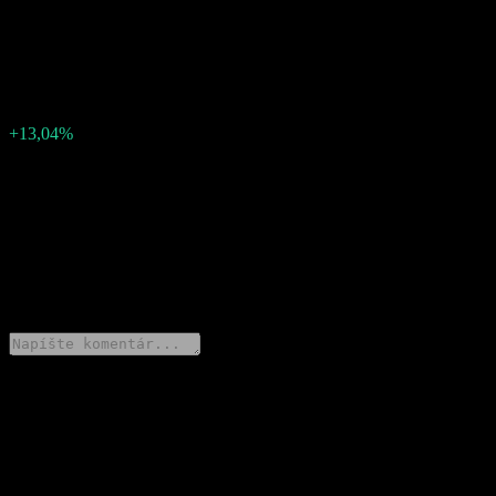
0.459172529
Skutočný EPS
0.39928046
Prekvapenie v EPS
-0,06
Prekvapenie v %
+13,04%
Popis
Spoločnosť Shandong Gold MiningLtd (600547.SHG) oznámila
zisk 0.39928046 na akciu za Q3 2025.
0 Comments
Podeľ sa o svoj názor
Stiahnite si aplikáciu Stock Events
Založte si účet Stock Events, vytvárajte si vlastné watchlisty a