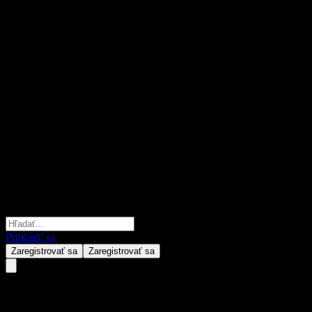
Prihlásiť sa
Zaregistrovať sa
Zaregistrovať sa
Shandong Gold MiningLtd