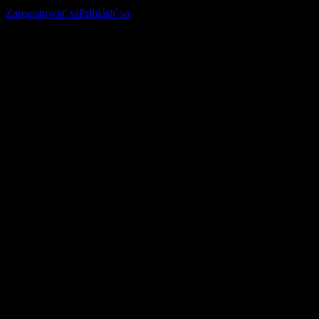
sledujte svoje portfólio alebo dividendy.
Zaregistrovať sa
Prihlásiť sa