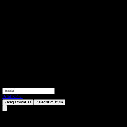
Prihlásiť sa
Zaregistrovať sa
Zaregistrovať sa
Jonhon Optronic Technology.