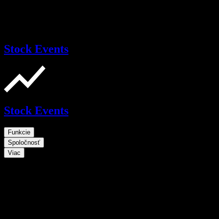
Stock Events
Stock Events
Funkcie
Spoločnosť
Viac