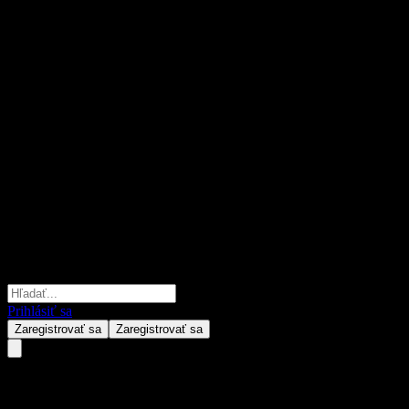
Prihlásiť sa
Zaregistrovať sa
Zaregistrovať sa
Lotte Chemical (011170.KQ)