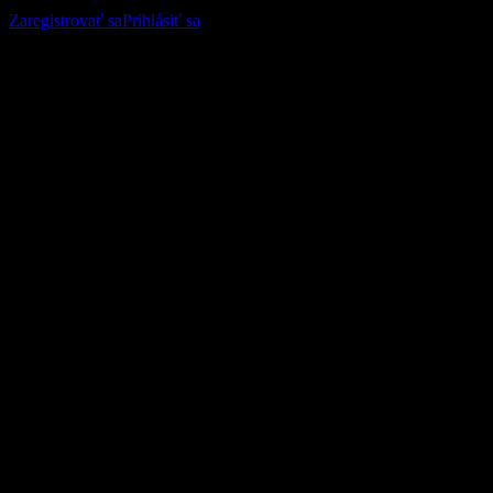
sledujte svoje portfólio alebo dividendy.
Zaregistrovať sa
Prihlásiť sa