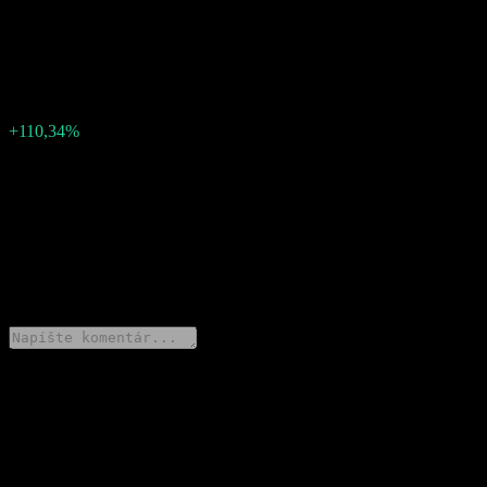
-11133.443467535786
Skutočný EPS
1151.5621501043197
Prekvapenie v EPS
12 285,01
Prekvapenie v %
+110,34%
Popis
Spoločnosť Lotte Chemical (011170.KQ) oznámila zisk
1151.5621501043197 na akciu za Q2 2026.
0 Comments
Podeľ sa o svoj názor
Stiahnite si aplikáciu Stock Events
Založte si účet Stock Events, vytvárajte si vlastné watchlisty a