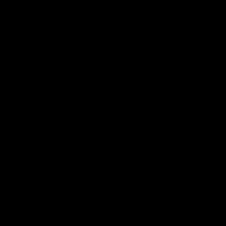
ne straty istiny.