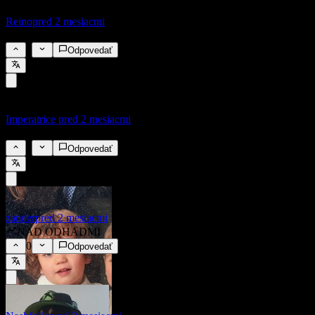
Reino
pred 2 mesiacmi
NAD ODHADMI
1
Odpovedať
Imperatrice
pred 2 mesiacmi
NAD ODHADMI
0
Odpovedať
zander
pred 2 mesiacmi
NAD ODHADMI
0
Odpovedať