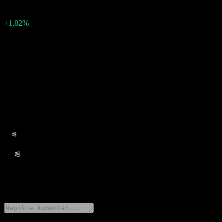
0,04
Prekvapenie v %
+1,82%
Popis
Spoločnosť Broadcom (AVGO) oznámila zisk 2.44 na akciu za Q2 2
Predikcia
100
%
Komunita
96
%
Polymarket
Predikcie a kurzy Polymarket nepredstavujú investičné odporúčanie, ni
8 Comments