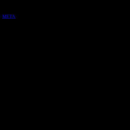
META
Cieľová cena