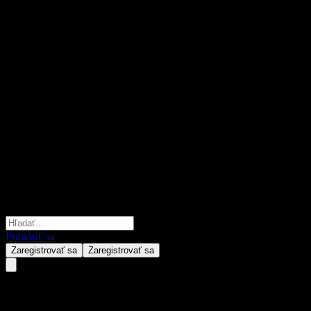
Prihlásiť sa
Zaregistrovať sa
Zaregistrovať sa
Meta Platforms (META) mája 0