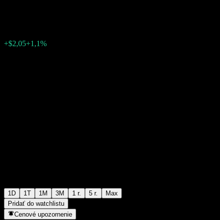
$188,02
4395
+$2,05
+1,1%
10:32 Dnes
1D
1T
1M
3M
1 r.
5 r.
Max
Pridať do watchlistu
Cenové upozornenie