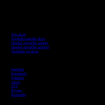
Kolekcie
Top akcie
Najsledovanejšie akcie
Dnešné najväčšie nárasty
Dnešné najväčšie poklesy
Najlepšie AI akcie
Funkcie
Portfólio
Dividendy
Udalosti
Akcie
ETF
Krypto
Komodity
company