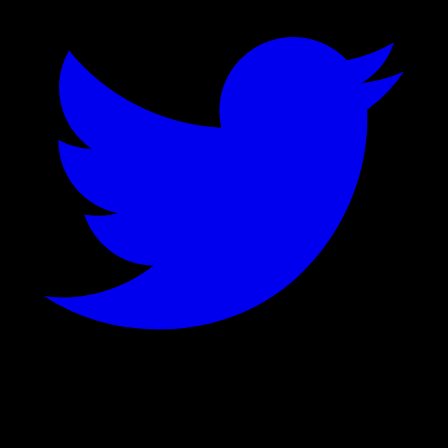
©
2026
Stock Events GmbH