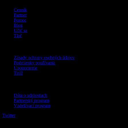
Cenník
Partner
Pomoc
Blog
Učiť sa
Tlač
Právne
Zásady ochrany osobných údajov
Podmienky používania
Upozornenie
Tiráž
Pre firmy
Dáta o udalostiach
Partnerský program
Vzdelávací program
Twitter