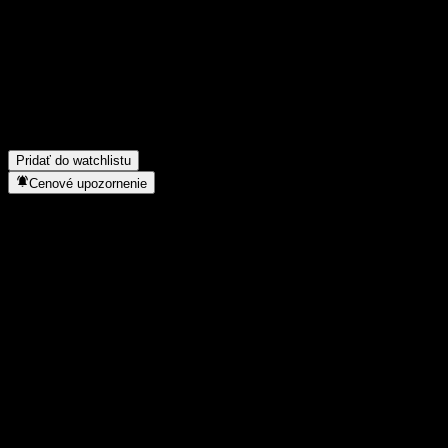
minulý štvrťrok?
▼
Aké boli tržby spoločnosti Conoco Phillips za minulý rok?
▼
Aký je čistý zisk spoločnosti Conoco Phillips za minulý rok?
▼
Vypláca Conoco Phillips dividendy?
▼
Koľko má Conoco Phillips zamestnancov?
▼
Do akého sektora patrí Conoco Phillips?
▼
Kedy spoločnosť Conoco Phillips uskutočnila split akcií?
▼
Kde má Conoco Phillips sídlo?
▼
Pridať do watchlistu
Cenové upozornenie