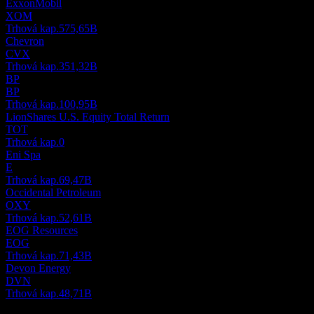
ExxonMobil
XOM
Trhová kap.
575,65B
Chevron
CVX
Trhová kap.
351,32B
BP
BP
Trhová kap.
100,95B
LionShares U.S. Equity Total Return
TOT
Trhová kap.
0
Eni Spa
E
Trhová kap.
69,47B
Occidental Petroleum
OXY
Trhová kap.
52,61B
EOG Resources
EOG
Trhová kap.
71,43B
Devon Energy
DVN
Trhová kap.
48,71B