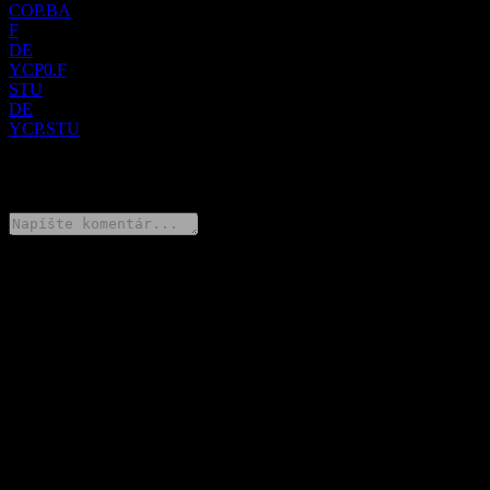
COP.BA
F
DE
YCP0.F
STU
DE
YCP.STU
0 Comments
Podeľ sa o svoj názor
FAQ
Aká je dnes cena akcie spoločnosti Conoco Phillips?
▼
Aký ticker má akcia spoločnosti Conoco Phillips?
▼
Rastie cena akcií spoločnosti Conoco Phillips?
▼
Aká je trhová kapitalizácia spoločnosti Conoco Phillips?
▼
Kedy Conoco Phillips zverejní najbližšie výsledky?
▼
Aké boli výsledky hospodárenia spoločnosti Conoco Phillips za