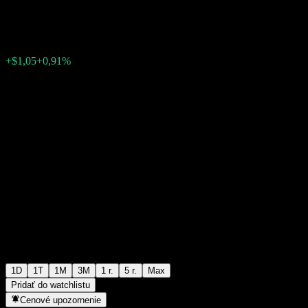
$116,68
2032
+$1,05
+0,91%
09:05 Dnes
1D
1T
1M
3M
1 r.
5 r.
Max
Pridať do watchlistu
Cenové upozornenie