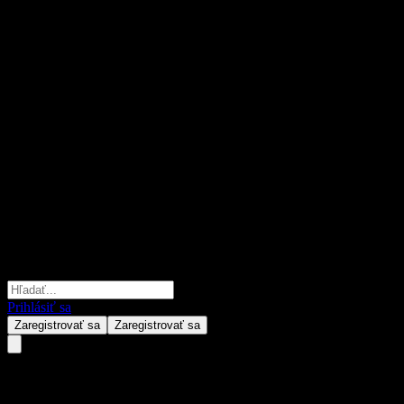
Prihlásiť sa
Zaregistrovať sa
Zaregistrovať sa
Conoco Phillips