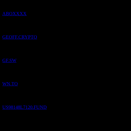
ABOXXXX
Pridané
Geoff
do zoznamu sledovaných.
GEOFF.CRYPTO
Pridané
Georg Fischer
do zoznamu sledovaných.
GF.SW
Pridané
George Weston
do zoznamu sledovaných.
WN.TO
Pridané
The Cook & Bynum Fund
do zoznamu sledovaných.
US98148L7120.FUND
The Cook & Bynum Fund
$
7,18
/
Podiel
Predané