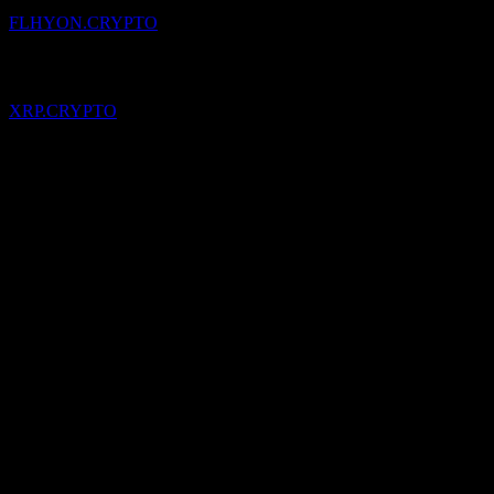
FLHYON.CRYPTO
Pridané
XRP
do zoznamu sledovaných.
XRP.CRYPTO