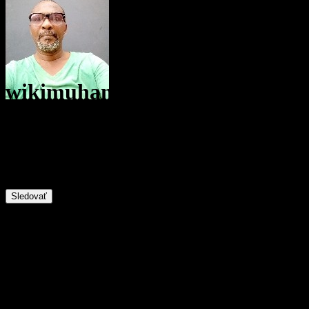
wikimuhammadolabodeologun
@
user565258728976
56
Pozície
0
Sledovatelia
158
Sledovaní
Sledovať