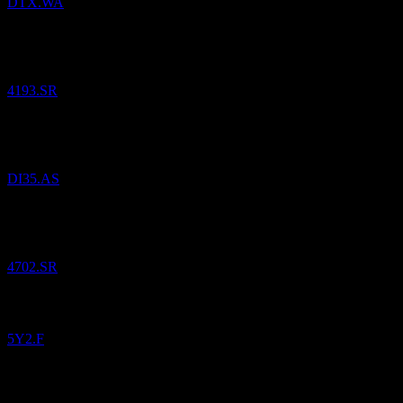
DTX.WA
Pridané
Nice One Beauty Digital Marketing
do zoznamu
sledovaných.
4193.SR
Pridané
iShares iBonds Dec 2035 Term USD Corp UCITS USD
(Acc)
do zoznamu sledovaných.
DI35.AS
Pridané
Al Khabeer Diversified Income Traded Fund 2030
do
zoznamu sledovaných.
4702.SR
Pridané
Dino Polska SA
do zoznamu sledovaných.
5Y2.F
Pridané
Dino Polska SA
do zoznamu sledovaných.