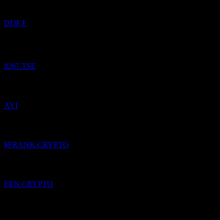
DI3F.F
Aeon.
¥
11 776,25
/
Podiel
Nakúpené
8267.TSE
Pridané
Acuity
do zoznamu sledovaných.
AYI
Pridané
Frankfrankfrank
do zoznamu sledovaných.
$FRANK.CRYPTO
Pridané
Francs
do zoznamu sledovaných.
FRN.CRYPTO
Pridané
onemarkets Italy ICAV - onemarkets - Difesa
Obbligazionario Emergente 05/2030 C EUR (Distributing)
do
zoznamu sledovaných.