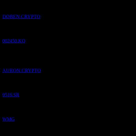
DOBEN.CRYPTO
Pridané
Samick Musical Instruments
do zoznamu sledovaných.
002450.KQ
Pridané
Aurora Innovation (Ondo Tokenized)
do zoznamu
sledovaných.
AURON.CRYPTO
Pridané
Natural Gas Distribution
do zoznamu sledovaných.
9516.SR
Pridané
Warner Music Group
do zoznamu sledovaných.
WMG
Pridané
Warner Music Group
do zoznamu sledovaných.