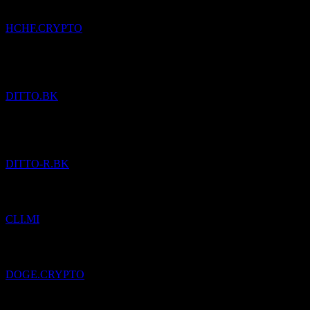
HCHF.CRYPTO
Pridané
Ditto (Thailand) Public Company Limited
do zoznamu
sledovaných.
DITTO.BK
Pridané
Ditto (Thailand) Public Company Limited
do zoznamu
sledovaných.
DITTO-R.BK
Pridané
Centrale del Latte d`Italia S.p.A.
do zoznamu sledovaných.
CLI.MI
Pridané
Dogecoin
do zoznamu sledovaných.
DOGE.CRYPTO
Pridané
ALL.STRATEGIEFDS WACHSTUM
do zoznamu
sledovaných.