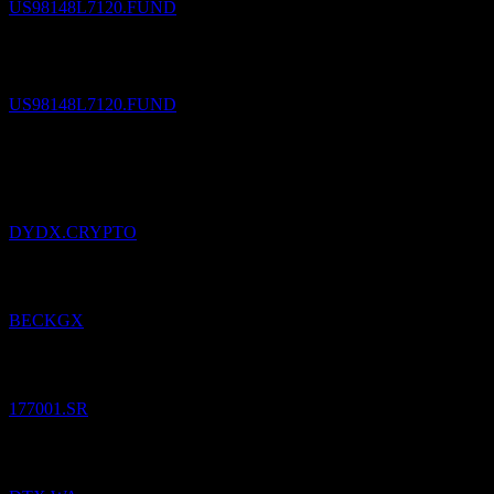
US98148L7120.FUND
The Cook & Bynum Fund
$
26 721,86
/
Podiel
Predané
US98148L7120.FUND
3
Aug
26
Pridané
dYdX
do zoznamu sledovaných.
DYDX.CRYPTO
Pridané
CIT: Beck Bode Growth
do zoznamu sledovaných.
BECKGX
Pridané
Dinar Saudi Equity Fund
do zoznamu sledovaných.
177001.SR
Pridané
Ditix.
do zoznamu sledovaných.