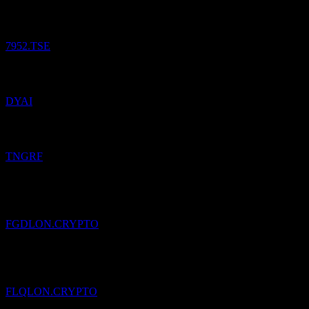
sledovaných.
7952.TSE
Pridané
Dyadic International DE
do zoznamu sledovaných.
DYAI
Pridané
Thungela Resources Limited
do zoznamu sledovaných.
TNGRF
Pridané
Franklin Responsibly Sourced Gold (Ondo Tokenized)
do
zoznamu sledovaných.
FGDLON.CRYPTO
Pridané
Franklin US Large Cap Multifactor Index (Ondo
Tokenized)
do zoznamu sledovaných.
FLQLON.CRYPTO
Pridané
dark boden
do zoznamu sledovaných.