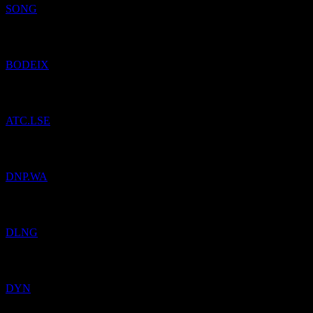
SONG
Pridané
CIT: Beck Bode Income Growth
do zoznamu sledovaných.
BODEIX
Pridané
ATC Music Group
do zoznamu sledovaných.
ATC.LSE
Pridané
Dino Polska SA
do zoznamu sledovaných.
DNP.WA
Pridané
Dynagas LNG Partners
do zoznamu sledovaných.
DLNG
Pridané
Dyne Therapeutics
do zoznamu sledovaných.
DYN
Link Real Estate Investment Trust