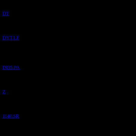
DT
Pridané
Dynex Capital
do zoznamu sledovaných.
DYT1.F
Pridané
iShares iBonds Dec 2035 Term USD Corp UCITS USD
(Acc)
do zoznamu sledovaných.
DI35.PA
Pridané
Zillow Group
do zoznamu sledovaných.
Z
Pridané
Bank Albilad
do zoznamu sledovaných.
1140.SR
Pridané
Saudi Investment Bank
do zoznamu sledovaných.