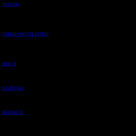
1030.SR
Pridané
LLB Aktien Regio Bodensee (CHF)
do zoznamu
sledovaných.
CH0421963791.FUND
Pridané
ZC SP ETN REDEEM 10/06/2050 USD 25
do zoznamu
sledovaných.
BDCX
Pridané
LLB Aktien Regio Bodensee
do zoznamu sledovaných.
LLRB.SW
Pridané
Beck Bode Income Growth
do zoznamu sledovaných.
BODEUX
Pridané
Franklin High Yield Corporate (Ondo Tokenized)
do
zoznamu sledovaných.