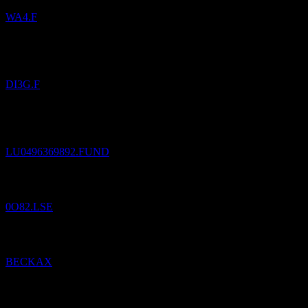
WA4.F
Pridané
ALL.STR.FDS WACHSTUM PLUS
do zoznamu
sledovaných.
DI3G.F
Pridané
Franklin European Corporate Bond Fund A(Ydis)EUR
do
zoznamu sledovaných.
LU0496369892.FUND
Pridané
Bodegas Riojanas
do zoznamu sledovaných.
0O82.LSE
Pridané
Beck Bode Growth
do zoznamu sledovaných.
BECKAX
Pridané
Music Licensing
do zoznamu sledovaných.