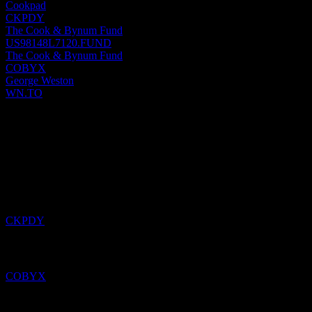
Cookpad
CKPDY
The Cook & Bynum Fund
US98148L7120.FUND
The Cook & Bynum Fund
COBYX
George Weston
WN.TO
Minulé
4
Aug
26
Pridané
Cookpad
do zoznamu sledovaných.
CKPDY
Pridané
The Cook & Bynum Fund
do zoznamu sledovaných.
COBYX
Pridané
HSBC USA Capped Dual Directional Buffer Note
ABOXXXX
do zoznamu sledovaných.