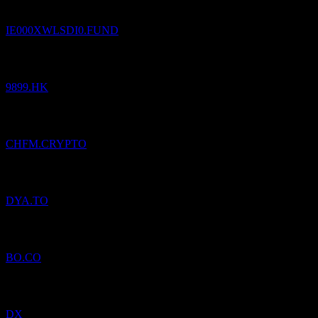
IE000XWLSDI0.FUND
Pridané
NetEase Cloud Music
do zoznamu sledovaných.
9899.HK
Pridané
Mento Swiss Franc
do zoznamu sledovaných.
CHFM.CRYPTO
Pridané
DynaCERT
do zoznamu sledovaných.
DYA.TO
Pridané
Bang & Olufsen AS
do zoznamu sledovaných.
BO.CO
Pridané
Dynex Capital
do zoznamu sledovaných.
DX