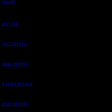
DNOPF
Aeon.
¥
11 776,25
/
Podiel
Nakúpené
8267.TSE
Pridané
Zcash
do zoznamu sledovaných.
ZEC.CRYPTO
Pridané
Shiba Inu
do zoznamu sledovaných.
SHIB.CRYPTO
Pridané
Music Broadcast
do zoznamu sledovaných.
RADIOCITY.NSE
Pridané
Jarvis Synthetic Swiss Franc
do zoznamu sledovaných.
JCHF.CRYPTO
Pridané
Kawai Musical Instruments Manufacturing
do zoznamu