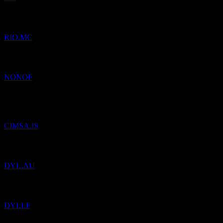
Pridané
Bodegas Riojanas
do zoznamu sledovaných.
RIO.MC
Pridané
Novo Nordisk
do zoznamu sledovaných.
NONOF
Pridané
Cimsa Cimento Sanayi ve Ticaret A.S.
do zoznamu
sledovaných.
CIMSA.IS
Pridané
Deep Yellow
do zoznamu sledovaných.
DYL.AU
Pridané
Deep Yellow
do zoznamu sledovaných.
DYLLF
Pridané
Dynatrace
do zoznamu sledovaných.