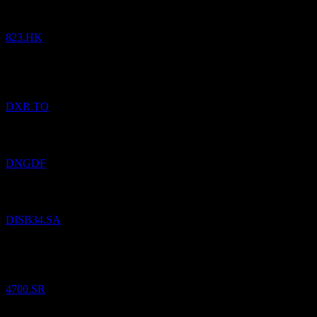
HK$
18,74
/
Podiel
Nakúpené
823.HK
Pridané
Dynamic Retirement Income Fund
do zoznamu
sledovaných.
DXR.TO
Pridané
Dynacor Group
do zoznamu sledovaných.
DNGDF
Pridané
Walt Disney Co)
do zoznamu sledovaných.
DISB34.SA
Pridané
Al Khabeer Diversified Income Traded Fund
do zoznamu
sledovaných.
4700.SR
Pridané
Hedera Swiss Franc
do zoznamu sledovaných.