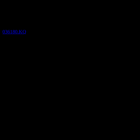
GW Vitek. (036180.KQ) null
ผล
036180.KQ
14
Nov
ยืนยันแล้ว
Feb 19
May 19
Aug 19
Nov 19
-73.04
-16.99
39.06
95.11
รายละเอียด
EPS ที่คาดการณ์