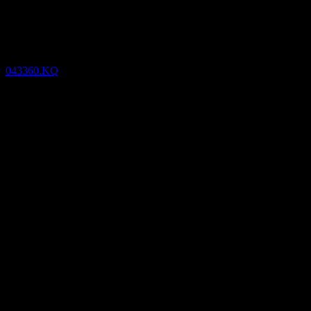
Digital Graphics Incorporation
043360.KQ
12
Aug
ยืนยันแล้ว
Aug 21
Nov 21
May 22
Aug 22
-58.41
-13.36
31.68
76.73
รายละเอียด
EPS ที่คาดการณ์