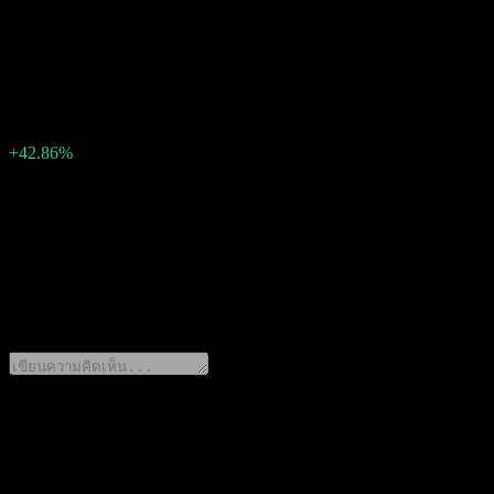
0.14
EPS จริง
0.2
EPS เซอร์ไพรส์
0.06
เปอร์เซ็นต์เซอร์ไพรส์
+42.86%
คำอธิบาย
Granite Point Mortgage Trust (GPMT) รายงานกำไร 0.2 ต่อหุ้น สำ
0 Comments
แชร์ความคิดของคุณ
ดาวน์โหลดแอป Stock Events