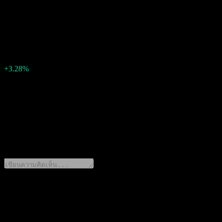
1.32594438126
EPS จริง
1.3694943
EPS เซอร์ไพรส์
0.04
เปอร์เซ็นต์เซอร์ไพรส์
+3.28%
คำอธิบาย
Sap (SAP) รายงานกำไร 1.3694943 ต่อหุ้น สำหรับ Q4 2024.
0 Comments
แชร์ความคิดของคุณ
ดาวน์โหลดแอป Stock Events