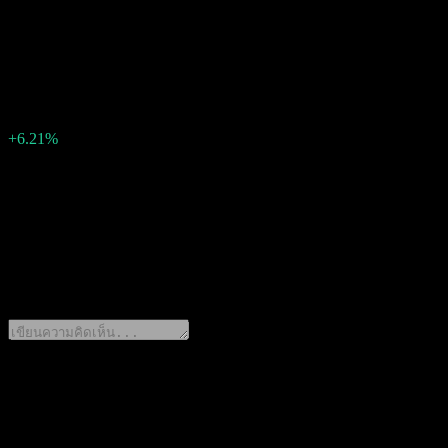
4.63325131408
EPS จริง
4.92093942229848
EPS เซอร์ไพรส์
0.29
เปอร์เซ็นต์เซอร์ไพรส์
+6.21%
คำอธิบาย
SpareBank 1 Ostlandet (0RU6.LSE) รายงานกำไร 4.9209394222984
0 Comments
แชร์ความคิดของคุณ
ดาวน์โหลดแอป Stock Events