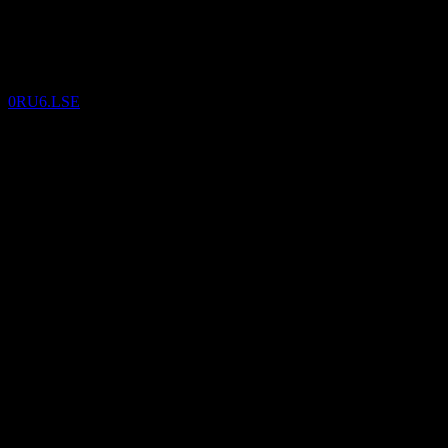
SpareBank 1 Ostlandet (0RU6.
0RU6.LSE
1
Nov
ยืนยันแล้ว
Q4 2023
Q2 2024
Q3 2024
Q4 2024
3.45
3.99
รายละเอียด
4.53
5.06
EPS ที่คาดการณ์