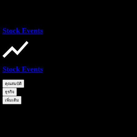
Stock Events
Stock Events
คุณสมบัติ
ธุรกิจ
เพิ่มเติม