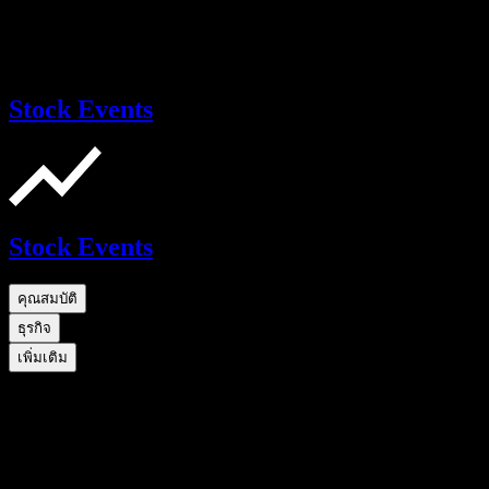
Stock Events
Stock Events
คุณสมบัติ
ธุรกิจ
เพิ่มเติม