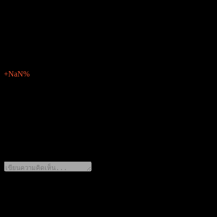
ไม่มี
EPS จริง
ไม่มี
EPS เซอร์ไพรส์
0
เปอร์เซ็นต์เซอร์ไพรส์
+NaN%
คำอธิบาย
Plotech (6141.TW) จะประกาศผลประกอบการสำหรับ Q1 2025 ในวัน
0 Comments
แชร์ความคิดของคุณ