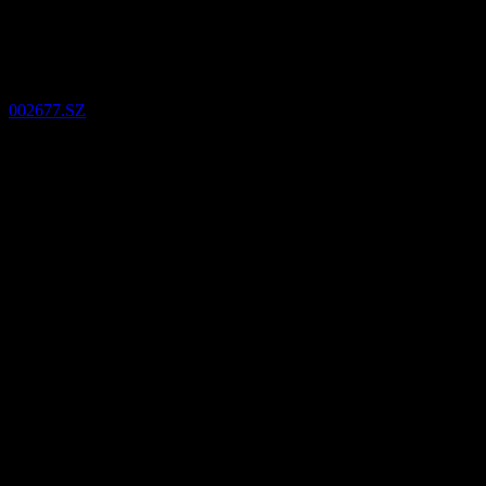
Zhejiang Meida Industrial (002
002677.SZ
29
Aug
ยืนยันแล้ว
Q3 2024
Q4 2024
Q2 2025
Q3 2025
0.01
0.05
0.08
รายละเอียด
0.12
EPS ที่คาดการณ์