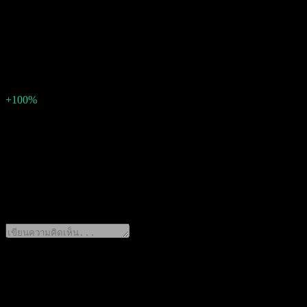
0.049752366
EPS จริง
ไม่มี
EPS เซอร์ไพรส์
-0.05
เปอร์เซ็นต์เซอร์ไพรส์
+100%
คำอธิบาย
Zhejiang Meida Industrial (002677.SZ) จะประกาศผลประกอบการสำ
0 Comments
แชร์ความคิดของคุณ