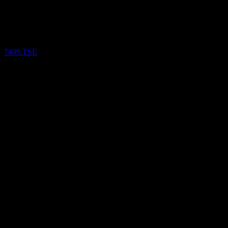
Aero Edge (7409.TSE) Q4 2025
7409.TSE
14
Nov
ยืนยันแล้ว
Q1 2025
Q2 2025
Q3 2025
Q4 2025
14.02
33.97
53.91
73.85
รายละเอียด
EPS ที่คาดการณ์