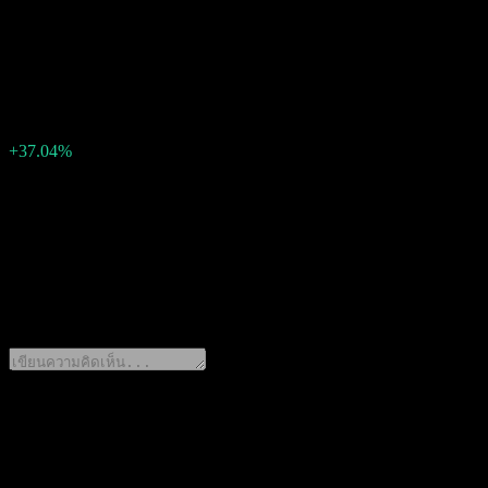
0.031767
EPS จริง
0.02
EPS เซอร์ไพรส์
-0.01
เปอร์เซ็นต์เซอร์ไพรส์
+37.04%
คำอธิบาย
Research Solutions (RSSS) รายงานกำไร 0.02 ต่อหุ้น สำหรับ Q4 2
0 Comments
แชร์ความคิดของคุณ
ดาวน์โหลดแอป Stock Events