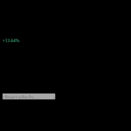
747.598096278
EPS จริง
849.5781099999999
EPS เซอร์ไพรส์
101.98
เปอร์เซ็นต์เซอร์ไพรส์
+13.64%
คำอธิบาย
Astera Labs (ALAB.BA) รายงานกำไร 849.5781099999999 ต่อหุ้น
0 Comments
แชร์ความคิดของคุณ
ดาวน์โหลดแอป Stock Events