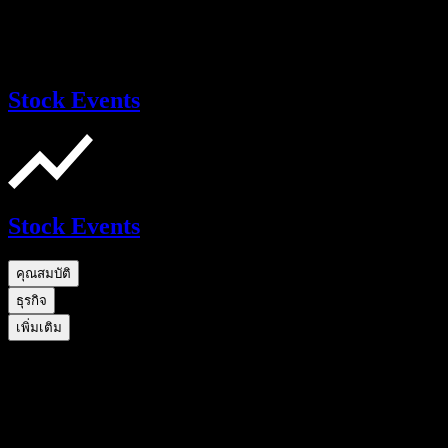
Stock Events
Stock Events
คุณสมบัติ
ธุรกิจ
เพิ่มเติม