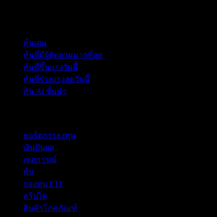
คอลเลกชัน
หุ้นเด่น
หุ้นที่มีผู้ติดตามมากที่สุด
หุ้นที่ขึ้นแรงวันนี้
หุ้นที่ร่วงแรงสุดวันนี้
หุ้น AI ชั้นนำ
คุณสมบัติ
พอร์ตการลงทุน
เงินปันผล
เหตุการณ์
หุ้น
กองทุน ETF
คริปโต
สินค้าโภคภัณฑ์