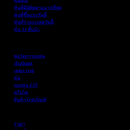
หุ้นเด่น
หุ้นที่มีผู้ติดตามมากที่สุด
หุ้นที่ขึ้นแรงวันนี้
หุ้นที่ร่วงแรงสุดวันนี้
หุ้น AI ชั้นนำ
คุณสมบัติ
พอร์ตการลงทุน
เงินปันผล
เหตุการณ์
หุ้น
กองทุน ETF
คริปโต
สินค้าโภคภัณฑ์
company
ราคา